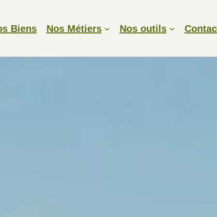
os Biens
Nos Métiers
Nos outils
Contac